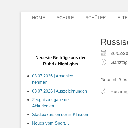
Primäres Menü
Zum
HOME
SCHULE
SCHÜLER
ELT
Inhalt
springen
Russis
26/02/
Neueste Beiträge aus der
Ganztäg
Rubrik Highlights
03.07.2026 | Abschied
Gesamt: 3, Ve
nehmen
Buchung
03.07.2026 | Auszeichnungen
Zeugnisausgabe der
Abiturienten
Stadtexkursion der 5. Klassen
Neues vom Sport…