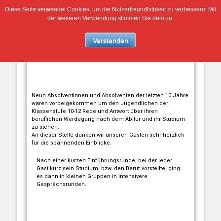
Diese Seite verwendet Cookies, um die Nutzerfreundlichkeit zu verbessern. Mit
13.03.2026 | Abi – und dann?
der weiteren Verwendung stimmen Sie dem zu.
13. März 2026
Sally Suplie
Verstanden
Genau dieser Frage stellten sich ca. 50 Schülerinnen und
Schüler unseres Gymnasiums am Freitag Nachmittag.
Neun Absolventinnen und Absolventen der letzten 10 Jahre
waren vorbeigekommen um den Jugendlichen der
Klassenstufe 10-12 Rede und Antwort über ihren
beruflichen Werdegang nach dem Abitur und ihr Studium
zu stehen.
An dieser Stelle danken wir unseren Gästen sehr herzlich
für die spannenden Einblicke.
Nach einer kurzen Einführungsrunde, bei der jeder
Gast kurz sein Studium, bzw. den Beruf vorstellte, ging
es dann in kleinen Gruppen in intensivere
Gesprächsrunden.