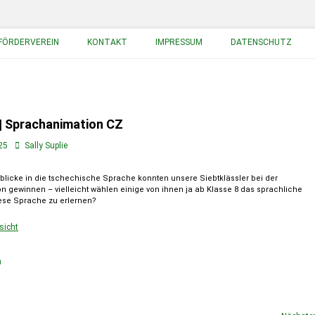
FÖRDERVEREIN
KONTAKT
IMPRESSUM
DATENSCHUTZ
 | Sprachanimation CZ
25
Sally Suplie
nblicke in die tschechische Sprache konnten unsere Siebtklässler bei der
 gewinnen – vielleicht wählen einige von ihnen ja ab Klasse 8 das sprachliche
iese Sprache zu erlernen?
sicht
n