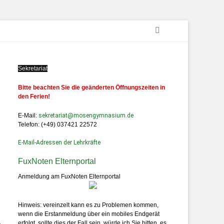
Sekretariat
Bitte beachten Sie die geänderten Öffnungszeiten in
den Ferien!
E-Mail:
sekretariat@mosengymnasium.de
Telefon: (+49) 037421 22572
E-Mail-Adressen der Lehrkräfte
FuxNoten Elternportal
Anmeldung am FuxNoten Elternportal
Hinweis: vereinzelt kann es zu Problemen kommen,
wenn die Erstanmeldung über ein mobiles Endgerät
erfolgt, sollte dies der Fall sein, würde ich Sie bitten, es