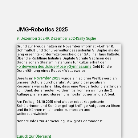
JMG-Robotics 2025
Posted
Autor
9. Dezember 2024
9. Dezember 2024
Sally Suplie
on
Grund zur Freude hatten im November Informatik-Lehrer R.
Schmalfuß und Schulverwaltungsassistentin S. Suplie als der
lang ersehnte Fördermittelbescheid der SAB ins Haus flatterte.
Über die Richtlinie Initiative Digitale Schule Sachsen des
Sächsischen Staatsministeriums für Kultus erhält der
Förderverein des Julius-Mosen-Gymnasiums
Geld für die
Durchführung eines Robotik-Wettbewerbs.
November 2023
Bereits im
wurde ein solcher Wettbewerb an
unserer Schule durchgeführt. Aufgrund der positiven
Resonanz war schnell klar, dass eine Wiederholung stattfinden
soll. Dank der erneuten Fördermittel können wir nun die 2.
Auflage planen und stürzen uns hochmotiviert in die Arbeit.
Am Freitag,
24.10.2025
sind wieder robotikbegeisterte
Schülerinnen und Schüler gefragt knifflige Aufgaben zu lösen
und ihr Können miteinander zu messen und
weiterzuentwickeln.
Nähere Infos zur Anmeldung usw. gibt’s demnächst.
zurück zur Übersicht