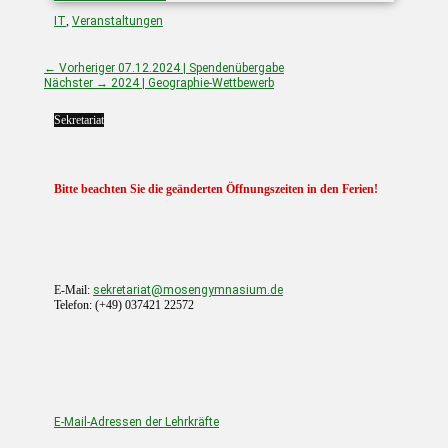
Kategorien
IT
,
Veranstaltungen
Beitragsnavigation
Vorheriger
← Vorheriger
07.12.2024 | Spendenübergabe
Beitrag:
Nächster
Nächster →
2024 | Geographie-Wettbewerb
Beitrag:
Sekretariat
Bitte beachten Sie die geänderten Öffnungszeiten in den Ferien!
E-Mail:
sekretariat@mosengymnasium.de
Telefon: (+49) 037421 22572
E-Mail-Adressen der Lehrkräfte