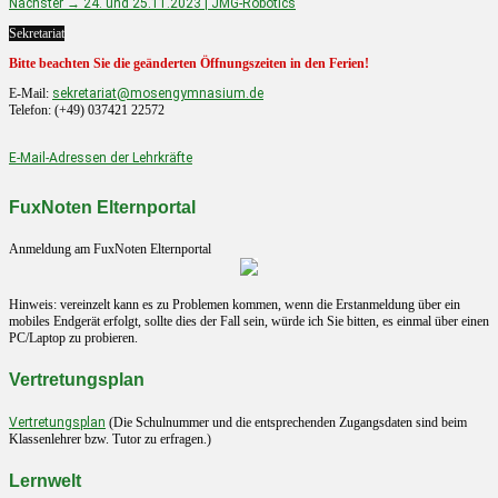
Beitrag:
Nächster
Nächster →
24. und 25.11.2023 | JMG-Robotics
Beitrag:
Sekretariat
Bitte beachten Sie die geänderten Öffnungszeiten in den Ferien!
E-Mail:
sekretariat@mosengymnasium.de
Telefon: (+49) 037421 22572
E-Mail-Adressen der Lehrkräfte
FuxNoten Elternportal
Anmeldung am FuxNoten Elternportal
Hinweis: vereinzelt kann es zu Problemen kommen, wenn die Erstanmeldung über ein
mobiles Endgerät erfolgt, sollte dies der Fall sein, würde ich Sie bitten, es einmal über einen
PC/Laptop zu probieren.
Vertretungsplan
Vertretungsplan
(Die Schulnummer und die entsprechenden Zugangsdaten sind beim
Klassenlehrer bzw. Tutor zu erfragen.)
Lernwelt