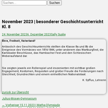
Suchen
Suchen
nach:
November 2023 | besonderer Geschichtsunterricht
Kl. 8
Posted
Autor
24. November 2023
6. Dezember 2023
Sally Suplie
on
Ehre, Freiheit, Vaterland!
Anlässlich des Geschichtsunterrichts stellten die Klasse 8a und 8b die
Ereignisse des Vormärzes von 1816-1844, unter anderem das Wartburgfest, die
Karlsbader Beschlüsse, das Hambacher Fest und den Schlesischen
Weberaufstand dar.
Sie zeigten jeweils ein Rollenspiel und inszenierten mit sichtbar großen
Engagement, Kostümen, Requisiten und großer Freude die Forderungen nach
Gleichheit, Grundrechten und einem einheitlichen Nationalstaat.
K. Syffus, Lehrerin
zurück zur Übersicht
Kategorien
Julius-Mosen-Gymnasium
Beitragsnavigation
Vorheriger
← Vorheriger
15.11.2023 | Mathe-Olympiade