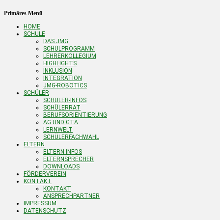
Primäres Menü
Zum
HOME
Inhalt
SCHULE
springen
DAS JMG
SCHULPROGRAMM
LEHRERKOLLEGIUM
HIGHLIGHTS
INKLUSION
INTEGRATION
JMG-ROBOTICS
SCHÜLER
SCHÜLER-INFOS
SCHÜLERRAT
BERUFSORIENTIERUNG
AG UND GTA
LERNWELT
SCHÜLERFACHWAHL
ELTERN
ELTERN-INFOS
ELTERNSPRECHER
DOWNLOADS
FÖRDERVEREIN
KONTAKT
KONTAKT
ANSPRECHPARTNER
IMPRESSUM
DATENSCHUTZ