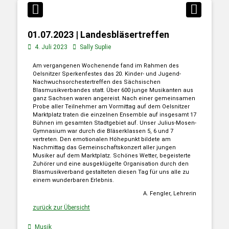
01.07.2023 | Landesbläsertreffen
4. Juli 2023
Sally Suplie
Am vergangenen Wochenende fand im Rahmen des
Oelsnitzer Sperkenfestes das 20. Kinder- und Jugend-
Nachwuchsorchestertreffen des Sächsischen
Blasmusikverbandes statt. Über 600 junge Musikanten aus
ganz Sachsen waren angereist. Nach einer gemeinsamen
Probe aller Teilnehmer am Vormittag auf dem Oelsnitzer
Marktplatz traten die einzelnen Ensemble auf insgesamt 17
Bühnen im gesamten Stadtgebiet auf. Unser Julius-Mosen-
Gymnasium war durch die Bläserklassen 5, 6 und 7
vertreten. Den emotionalen Höhepunkt bildete am
Nachmittag das Gemeinschaftskonzert aller jungen
Musiker auf dem Marktplatz. Schönes Wetter, begeisterte
Zuhörer und eine ausgeklügelte Organisation durch den
Blasmusikverband gestalteten diesen Tag für uns alle zu
einem wunderbaren Erlebnis.
A. Fengler, Lehrerin
zurück zur Übersicht
Musik