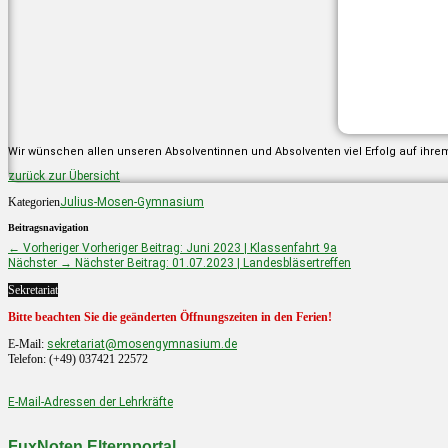
Wir wünschen allen unseren Absolventinnen und Absolventen viel Erfolg auf ihre
zurück zur Übersicht
Kategorien
Julius-Mosen-Gymnasium
Beitragsnavigation
← Vorheriger
Vorheriger Beitrag:
Juni 2023 | Klassenfahrt 9a
Nächster →
Nächster Beitrag:
01.07.2023 | Landesbläsertreffen
Sekretariat
Bitte beachten Sie die geänderten Öffnungszeiten in den Ferien!
E-Mail:
sekretariat@mosengymnasium.de
Telefon: (+49) 037421 22572
E-Mail-Adressen der Lehrkräfte
FuxNoten Elternportal