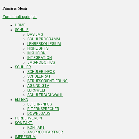
Primäres Menü
Zum Inhalt springen
HOME
SCHULE
DAS JMG
SCHULPROGRAMM
LEHRERKOLLEGIUM
HIGHLIGHTS
INKLUSION
INTEGRATION
JMG-ROBOTICS
SCHÜLER
SCHÜLER-INFOS
SCHÜLERRAT
BERUFSORIENTIERUNG
AG UND GTA
LERNWELT
SCHÜLERFACHWAHL
ELTERN
ELTERN-INFOS
ELTERNSPRECHER
DOWNLOADS
FÖRDERVEREIN
KONTAKT
KONTAKT
ANSPRECHPARTNER
IMPRESSUM