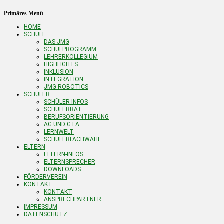
Primäres Menü
HOME
SCHULE
DAS JMG
SCHULPROGRAMM
LEHRERKOLLEGIUM
HIGHLIGHTS
INKLUSION
INTEGRATION
JMG-ROBOTICS
SCHÜLER
SCHÜLER-INFOS
SCHÜLERRAT
BERUFSORIENTIERUNG
AG UND GTA
LERNWELT
SCHÜLERFACHWAHL
ELTERN
ELTERN-INFOS
ELTERNSPRECHER
DOWNLOADS
FÖRDERVEREIN
KONTAKT
KONTAKT
ANSPRECHPARTNER
IMPRESSUM
DATENSCHUTZ