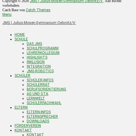
Copyright © 2026
JMG | Julius-Mosen-Gymnasium Oelsnitz/V.
. Alle Rechte
vorbehalten.
Catch Base von
Catch Themes
Menü
JMG | Julius-Mosen-Gymnasium Oelsnitz/V.
HOME
SCHULE
DAS JMG
SCHULPROGRAMM
LEHRERKOLLEGIUM
HIGHLIGHTS
INKLUSION
INTEGRATION
JMG-ROBOTICS
SCHÜLER
SCHÜLER-INFOS
SCHÜLERRAT
BERUFSORIENTIERUNG
AG UND GTA
LERNWELT
SCHÜLERFACHWAHL
ELTERN
ELTERN-INFOS
ELTERNSPRECHER
DOWNLOADS
FÖRDERVEREIN
KONTAKT
KONTAKT