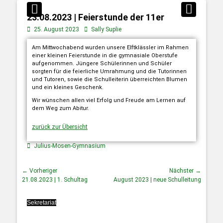
23.08.2023 | Feierstunde der 11er
25. August 2023
Sally Suplie
Am Mittwochabend wurden unsere Elftklässler im Rahmen
einer kleinen Feierstunde in die gymnasiale Oberstufe
aufgenommen. Jüngere Schülerinnen und Schüler
sorgten für die feierliche Umrahmung und die Tutorinnen
und Tutoren, sowie die Schulleiterin überreichten Blumen
und ein kleines Geschenk.
Wir wünschen allen viel Erfolg und Freude am Lernen auf
dem Weg zum Abitur.
zurück zur Übersicht
Julius-Mosen-Gymnasium
← Vorheriger
Nächster →
21.08.2023 | 1. Schultag
August 2023 | neue Schulleitung
Sekretariat