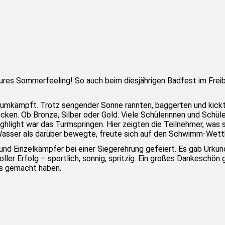
pures Sommerfeeling! So auch beim diesjährigen Badfest im Frei
iß umkämpft. Trotz sengender Sonne rannten, baggerten und kick
n. Ob Bronze, Silber oder Gold. Viele Schülerinnen und Schül
ghlight war das Turmspringen. Hier zeigten die Teilnehmer, was s
 Wasser als darüber bewegte, freute sich auf den Schwimm-Wet
 Einzelkämpfer bei einer Siegerehrung gefeiert. Es gab Urkunde
ller Erfolg – sportlich, sonnig, spritzig. Ein großes Dankeschön 
rs gemacht haben.