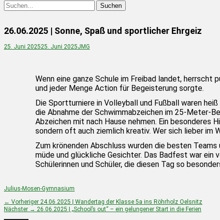
26.06.2025 | Sonne, Spaß und sportlicher Ehrgeiz
25. Juni 2025
25. Juni 2025
JMG
Wenn eine ganze Schule im Freibad landet, herrscht 
und jeder Menge Action für Begeisterung sorgte.
Die Sportturniere in Volleyball und Fußball waren he
die Abnahme der Schwimmabzeichen im 25-Meter-Becke
Abzeichen mit nach Hause nehmen.
Ein besonderes Hi
sondern oft auch ziemlich kreativ.
Wer sich lieber im
Zum krönenden Abschluss wurden die besten Teams und
müde und glückliche Gesichter.
Das Badfest war ein vo
Schülerinnen und Schüler, die diesen Tag so besonde
Julius-Mosen-Gymnasium
← Vorheriger
24.06.2025 | Wandertag der Klasse 5a ins Röhrholz Oelsnitz
Nächster →
26.06.2025 | „School’s out“ – ein gelungener Start in die Ferien