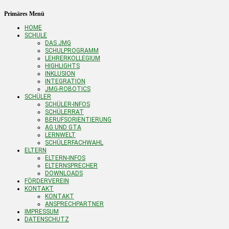
Primäres Menü
HOME
SCHULE
DAS JMG
SCHULPROGRAMM
LEHRERKOLLEGIUM
HIGHLIGHTS
INKLUSION
INTEGRATION
JMG-ROBOTICS
SCHÜLER
SCHÜLER-INFOS
SCHÜLERRAT
BERUFSORIENTIERUNG
AG UND GTA
LERNWELT
SCHÜLERFACHWAHL
ELTERN
ELTERN-INFOS
ELTERNSPRECHER
DOWNLOADS
FÖRDERVEREIN
KONTAKT
KONTAKT
ANSPRECHPARTNER
IMPRESSUM
DATENSCHUTZ