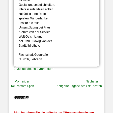
für neue
Gestaltungsmöglichkeiten.
Interessante Ideen sollen
zukünftig eine Rolle
spielen. Wir bedanken
uns für die tolle
Unterstützung bei Frau
Klemm von der Service
Welt Oelsnitz und
bei Frau Ludwig von der
Stadtbibliothek.
Fachschaft Geografie
G. Noth, Lehrerin
Julius-Mosen-Gymnasium
← Vorheriger
Nächster →
Neues vom Sport…
Zeugnisausgabe der Abiturienten
Sekretariat
Bitte beachten Sie die geänderten Öffnungszeiten in den