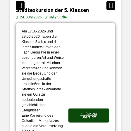
Stadtexkursion der 5. Klassen
24. Juni 2026
Sally Suplie
Am 17.06.2026 und
29.06.2026 haben die
Klassen 5 a,b,c und d in
ihrer Stadtexkursion das
Fach Geografie in einer
besonderen Art und Weise
kennengelernt. Mit einer
Verkehrszählung konnten
sie die Bedeutung der
Umgehungsstraße
erschließen. In der
Stadtbibliothek erwartete
sie ein Quiz zu
bedeutenden
geschichtlichen
Ereignissen.
zurück zur
Eine Kartierung des
Übersicht
Oelsnitzer Marktplatzes
bildete die Voraussetzung