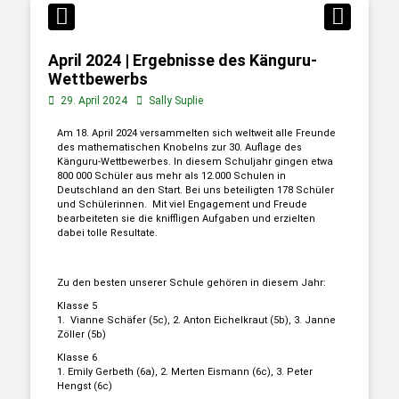
April 2024 | Ergebnisse des Känguru-
Wettbewerbs
29. April 2024
Sally Suplie
Am 18. April 2024 versammelten sich weltweit alle Freunde
des mathematischen Knobelns zur 30. Auflage des
Känguru-Wettbewerbes. In diesem Schuljahr gingen etwa
800 000 Schüler aus mehr als 12.000 Schulen in
Deutschland an den Start. Bei uns beteiligten 178 Schüler
und Schülerinnen. Mit viel Engagement und Freude
bearbeiteten sie die kniffligen Aufgaben und erzielten
dabei tolle Resultate.
Zu den besten unserer Schule gehören in diesem Jahr:
Klasse 5
1. Vianne Schäfer (5c), 2. Anton Eichelkraut (5b), 3. Janne
Zöller (5b)
Klasse 6
1. Emily Gerbeth (6a), 2. Merten Eismann (6c), 3. Peter
Hengst (6c)