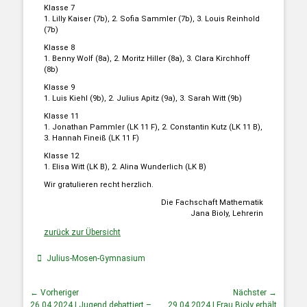
Klasse 7
1. Lilly Kaiser (7b), 2. Sofia Sammler (7b), 3. Louis Reinhold
(7b)
Klasse 8
1. Benny Wolf (8a), 2. Moritz Hiller (8a), 3. Clara Kirchhoff
(8b)
Klasse 9
1. Luis Kiehl (9b), 2. Julius Apitz (9a), 3. Sarah Witt (9b)
Klasse 11
1. Jonathan Pammler (LK 11 F), 2. Constantin Kutz (LK 11 B),
3. Hannah Fineiß (LK 11 F)
Klasse 12
1. Elisa Witt (LK B), 2. Alina Wunderlich (LK B)
Wir gratulieren recht herzlich.
Die Fachschaft Mathematik
Jana Bioly, Lehrerin
zurück zur Übersicht
Julius-Mosen-Gymnasium
← Vorheriger
Nächster →
26.04.2024 | Jugend debattiert –
29.04.2024 | Frau Bioly erhält