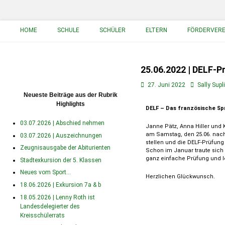
Primäres Menü
HOME
SCHULE
SCHÜLER
ELTERN
FÖRDERVERE
25.06.2022 | DELF-P
27. Juni 2022
Sally Supl
Neueste Beiträge aus der Rubrik
Highlights
DELF – Das französische Sp
03.07.2026 | Abschied nehmen
Janne Pätz, Anna Hiller und K
am Samstag, den 25.06. nach
03.07.2026 | Auszeichnungen
stellen und die DELF-Prüfung
Zeugnisausgabe der Abiturienten
Schon im Januar traute sich 
ganz einfache Prüfung und l
Stadtexkursion der 5. Klassen
Neues vom Sport…
Herzlichen Glückwunsch.
18.06.2026 | Exkursion 7a & b
18.05.2026 | Lenny Roth ist
Landesdelegierter des
Kreisschülerrats