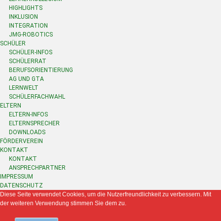
HIGHLIGHTS
INKLUSION
INTEGRATION
JMG-ROBOTICS
SCHÜLER
SCHÜLER-INFOS
SCHÜLERRAT
BERUFSORIENTIERUNG
AG UND GTA
LERNWELT
SCHÜLERFACHWAHL
ELTERN
ELTERN-INFOS
ELTERNSPRECHER
DOWNLOADS
FÖRDERVEREIN
KONTAKT
KONTAKT
ANSPRECHPARTNER
IMPRESSUM
DATENSCHUTZ
Diese Seite verwendet Cookies, um die Nutzerfreundlichkeit zu verbessern. Mit
der weiteren Verwendung stimmen Sie dem zu.