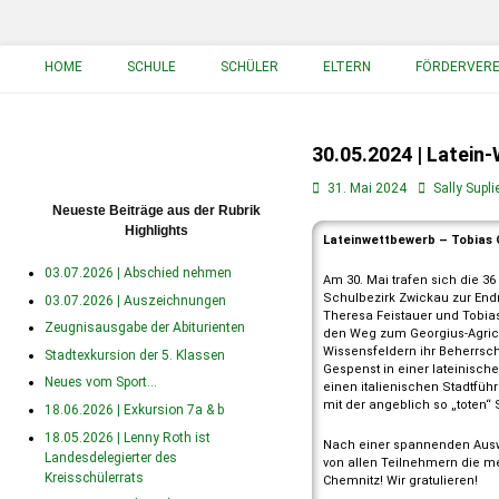
Primäres Menü
HOME
SCHULE
SCHÜLER
ELTERN
FÖRDERVERE
30.05.2024 | Latein
31. Mai 2024
Sally Supli
Neueste Beiträge aus der Rubrik
Highlights
Lateinwettbewerb – Tobias G
03.07.2026 | Abschied nehmen
Am 30. Mai trafen sich die 
Schulbezirk Zwickau zur End
03.07.2026 | Auszeichnungen
Theresa Feistauer und Tobias
Zeugnisausgabe der Abiturienten
den Weg zum Georgius-Agric
Wissensfeldern ihr Beherrsch
Stadtexkursion der 5. Klassen
Gespenst in einer lateinisch
Neues vom Sport…
einen italienischen Stadtführ
mit der angeblich so „toten“
18.06.2026 | Exkursion 7a & b
18.05.2026 | Lenny Roth ist
Nach einer spannenden Auswe
Landesdelegierter des
von allen Teilnehmern die me
Kreisschülerrats
Chemnitz! Wir gratulieren!