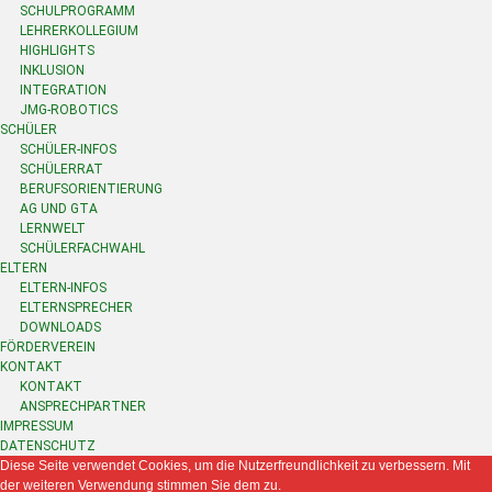
SCHULPROGRAMM
LEHRERKOLLEGIUM
HIGHLIGHTS
INKLUSION
INTEGRATION
JMG-ROBOTICS
SCHÜLER
SCHÜLER-INFOS
SCHÜLERRAT
BERUFSORIENTIERUNG
AG UND GTA
LERNWELT
SCHÜLERFACHWAHL
ELTERN
ELTERN-INFOS
ELTERNSPRECHER
DOWNLOADS
FÖRDERVEREIN
KONTAKT
KONTAKT
ANSPRECHPARTNER
IMPRESSUM
DATENSCHUTZ
Diese Seite verwendet Cookies, um die Nutzerfreundlichkeit zu verbessern. Mit
der weiteren Verwendung stimmen Sie dem zu.