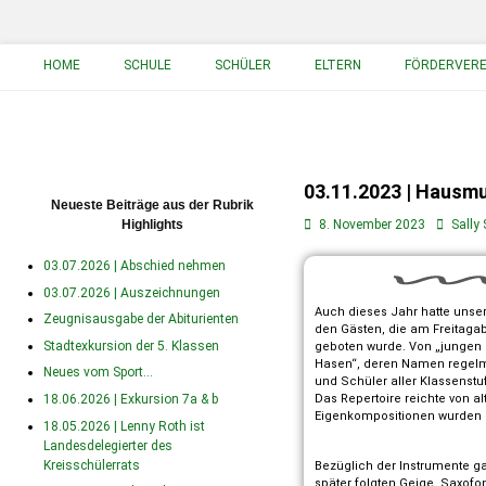
Primäres Menü
HOME
SCHULE
SCHÜLER
ELTERN
FÖRDERVERE
03.11.2023 | Hausm
Neueste Beiträge aus der Rubrik
Highlights
8. November 2023
Sally 
03.07.2026 | Abschied nehmen
03.07.2026 | Auszeichnungen
Auch dieses Jahr hatte unse
Zeugnisausgabe der Abiturienten
den Gästen, die am Freitaga
Stadtexkursion der 5. Klassen
geboten wurde. Von „jungen 
Hasen“, deren Namen regelmä
Neues vom Sport…
und Schüler aller Klassenstu
18.06.2026 | Exkursion 7a & b
Das Repertoire reichte von a
Eigenkompositionen wurden 
18.05.2026 | Lenny Roth ist
Landesdelegierter des
Kreisschülerrats
Bezüglich der Instrumente ga
später folgten Geige, Saxofo